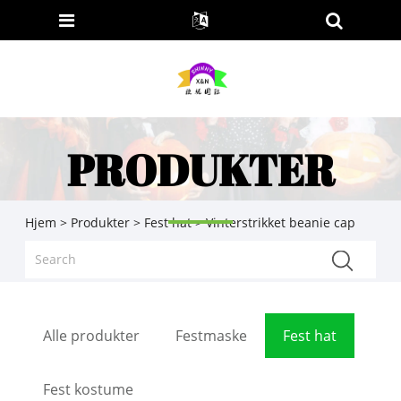
PRODUKTER
Hjem
>
Produkter
>
Fest hat
> Vinterstrikket beanie cap
Alle produkter
Festmaske
Fest hat
Fest kostume