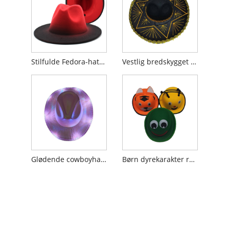
Stilfulde Fedora-hatte i uld til jazzentusiaster
Vestlig bredskygget mexicansk hat
Glødende cowboyhat med LED-lys
Børn dyrekarakter runde hatte