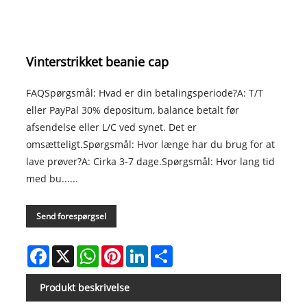
Vinterstrikket beanie cap
FAQSpørgsmål: Hvad er din betalingsperiode?A: T/T
eller PayPal 30% depositum, balance betalt før
afsendelse eller L/C ved synet. Det er
omsætteligt.Spørgsmål: Hvor længe har du brug for at
lave prøver?A: Cirka 3-7 dage.Spørgsmål: Hvor lang tid
med bu......
Send forespørgsel
Facebook
X
WhatsApp
Pinterest
LinkedIn
Share
Produkt beskrivelse