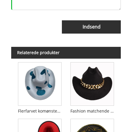
Indsend
Relaterede produkter
Flerfarvet komønster glitrende cowboyhat
Fashion matchende personlig kæde cowboyhat