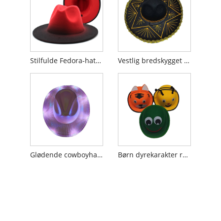
Stilfulde Fedora-hatte i uld til jazzentusiaster
Vestlig bredskygget mexicansk hat
Glødende cowboyhat med LED-lys
Børn dyrekarakter runde hatte