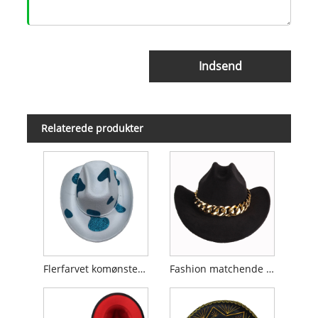
Indsend
Relaterede produkter
Flerfarvet komønster glitrende cowboyhat
Fashion matchende personlig kæde cowboyhat