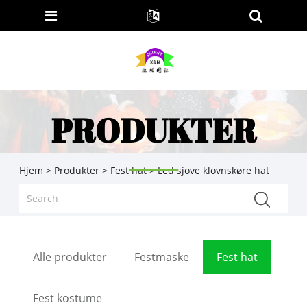
PRODUKTER
Hjem
>
Produkter
>
Fest hat
> Led sjove klovnskøre hat
Alle produkter
Festmaske
Fest hat
Fest kostume